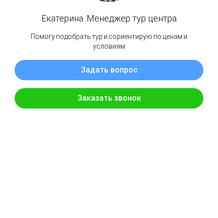
ゴロヴニン火山 沸騰する湖と熱い
湖
千島列島の最南端にあるゴロヴニン火山は、クナシール
の人気ルートなので、保護区の境界までバギーで行ける
ほどの轍があります。カルデラ内には、ホット湖とボイ
ル湖の2つの湖がある。より広大なゴリャチーでは、実は
水は冷たい。広々としたゴリャチ湖は、実は水が冷た
い。湖はほとんど新鮮で、小川の河口には小さな魚が住
んでいる。沸騰湖の水温は36〜38度で、金属光沢があ
る。湖底には温泉や噴気孔、泥壺がたくさんあり、100度
の噴流に簡単に入ることができるため、遊泳は禁止され
ている。